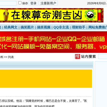
保存
2026年8月6日
读
|
经典网文
|
搞笑图片
|
搞笑视频
|
QQ非主流
|
理财助手
|
网站免费推
爆料
>> 列表
己得以安眠。他说：“我睡觉的时候，嘴巴总是合不拢，太痛苦了。”医
有任何药能解决你的问题。因为你目前的肥...