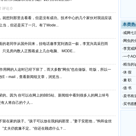
2 评论:0
务，就想到那里去看看，但是没有成功。技术中心的几个家伙对我说应该
本类热
上当，但还是买了一只。有了Mode...
·
戒网七
·
网虫的
面的老同学从国外回来，挂电话邀李宽到酒店一叙，李宽兴高采烈而
·
李宽戒
见房内数人正围着桌上几台电脑、 MODE...
·
一个A
·
精当的
作用网的人这时已经下班了，而大多数“网虫”也在做饭、吃饭，所以一
·
休 假
－mail，查看新闻组文章，浏览当...
·
兼 职
·
借 书
的。因为 你可以在网上的BBS站、新闻组中看到很多人的网上绰号
·
卖书有
等，更有人将自己的个人...
·
买书搭
留在家的孩子。“孩子可以放在我妈妈那里，”妻子安慰他，“狗和金丝
丈夫仍犹豫不定。“你还在顾虑什么？...