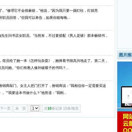
。“修理它不会很麻烦，”他说，“因为我只要一踢灯柱，灯就亮
所职员回答，“但我可以奉告，如果你能每晚...
施先生问书店女职员。“当然有，不过要搭配《男人是猪》那本畅销书，
图片推
，馆员给了她一本《怎样玩杂耍》，她捧着书很高兴地走了。第二天，
员问她。“你们有教人修补破碟子的书吗？...
推销商敲门。女主人把门打开了，推销商说：“我相信你一定需要买这
”“我要这本书做什么？”他答道：“我刚...
下一页
末 页
共
10
条记录 15条/每页