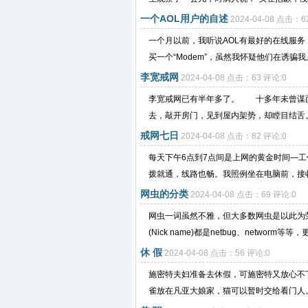
一个AOL用户的自述
2024-04-08 点击：6
一个月以前，我听说AOL有最好的在线服
买一个“Modem”，虽然我怀疑他们在诱骗我
李宽戒网
2024-04-08 点击：63 评论:0
李宽戒网已有半年多了。 十多年未曾谋
去，敲开房门，见到屋内架势，却瞠目结舌。只
戒网七日
2024-04-08 点击：82 评论:0
每天下午6点到7点间是上网的黄金时间—工
拨就通，线路也畅。我照例坐在电脑前，接收E
网虫的分类
2024-04-08 点击：69 评论:0
网虫一词虽然不雅，但大多数网虫是以此为荣
(Nick name)都是netbug、networm等
休 假
2024-04-08 点击：56 评论:0
施密特夫妇准备去休假，可施密特又放心不下
雀放在凡亚大娘家，猫可以暂时交给看门人。”