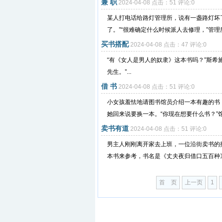
兼 职
2024-04-08 点击：51 评论:0
某人打电话给路灯管理所，说有一盏路灯坏了
了。”“很难确定什么时候派人去修理，”管理
买书搭配
2024-04-08 点击：47 评论:0
“有《女人是男人的奴隶》这本书吗？”斯希
先生。”...
借 书
2024-04-08 点击：51 评论:0
小女孩羞怯地请图书馆员介绍一本有趣的书
她回来说要换一本。“你现在想要什么书？”馆
卖书有道
2024-04-08 点击：51 评论:0
男主人刚刚离开家去上班，一位沿街卖书的
本书来参考，书名是《丈夫夜归借口五百种》。
首 页
上一页
1