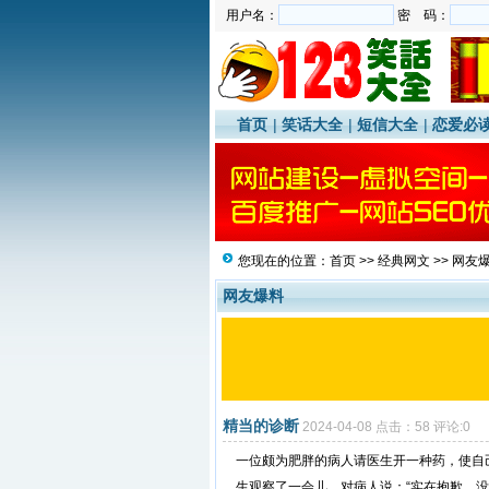
用户名：
密 码：
首页
|
笑话大全
|
短信大全
|
恋爱必
您现在的位置：
首页
>>
经典网文
>>
网友
网友爆料
精当的诊断
2024-04-08 点击：58 评论:0
一位颇为肥胖的病人请医生开一种药，使自
生观察了一会儿，对病人说：“实在抱歉，没