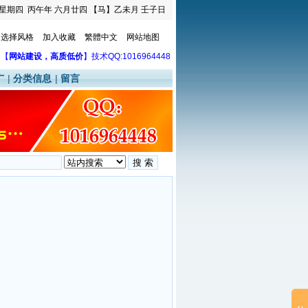
星期四
丙午年 六月廿四
【马】乙未月 壬子日
选择风格
加入收藏
繁體中文
网站地图
【
网站建设，高质低价
】技术QQ:1016964448
广
|
分类信息
|
留言