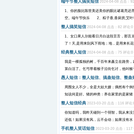
端午节整人搞笑短信
2024-04-08 点击：9
1、你的脸比陈世美还美你的眼比诸葛亮还
空。端午节快乐 2、粽子香,香厨房;艾叶香,
整人搞笑短信
2024-04-08 点击：82 评论:0
1、女口果人尔能看日月白这段言舌，那言
了！天,是用来刮风下雨地；地，是用来长花
经典整人短信
2024-04-08 点击：75 评论:0
我是一棵孤独的树，千百年来矗立在路旁，
算白活了。乞丐带着猴子沿街乞讨，他叫猴子
愚人短信：整人短信、搞蛊短信、整蛊
周围女人不少，全是大姑大嫂；偶然有个例
知说何是好。猪的种类：养在家里的是家猪，
整人短信经典
2023-03-20 点击：116 评论:
你知道吗，我昨天碰到一个弱智，我从来没
还低！如果没有风，云不会动；如果没有水，鱼
手机整人笑话短信
2023-03-20 点击：117