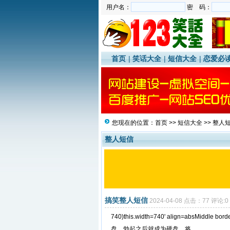
用户名：
密 码：
首页
|
笑话大全
|
短信大全
|
恋爱必
您现在的位置：
首页
>>
短信大全
>>
整人
整人短信
搞笑整人短信
2024-04-08 点击：77 评论:0
740)this.width=740' align=abs
盘，勃起之后就成为硬盘，将...