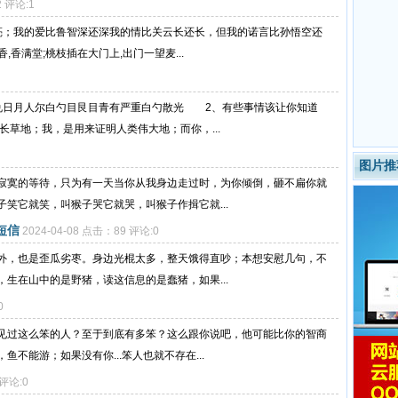
2 评论:1
亮；我的爱比鲁智深还深我的情比关云长还长，但我的诺言比孙悟空还
香满堂;桃枝插在大门上,出门一望麦...
兑日月人尔白勺目艮目青有严重白勺散光 2、有些事情该让你知道
长草地；我，是用来证明人类伟大地；而你，...
图片推
寂寞的等待，只为有一天当你从我身边走过时，为你倾倒，砸不扁你就
笑它就笑，叫猴子哭它就哭，叫猴子作揖它就...
短信
2024-04-08 点击：89 评论:0
外，也是歪瓜劣枣。身边光棍太多，整天饿得直吵；本想安慰几句，不
生在山中的是野猪，读这信息的是蠢猪，如果...
0
见过这么笨的人？至于到底有多笨？这么跟你说吧，他可能比你的智商
不能游；如果没有你...笨人也就不存在...
 评论:0