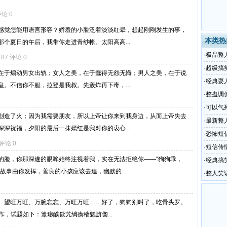
评论:0
感觉怎能用语言形容？娇羞的小脸泛着淡淡红晕，想起刚刚发生的事，
本类热
个夏日的午后，我带你走进青纱帐。太阳高高...
·
极品整人
：87 评论:0
·
超级搞
在于煽动男女出轨；女人之美，在于蠢得无怨无悔；男人之美，在于说
·
经典耍
。不信你不服，拉登是我叔。先轰炸再下毒，...
·
整蛊调
·
可以气
创造了火；因为我需要朋友，所以上帝让你来到我身边，从而上帝失去
·
最新整
深祝福，夕阳的最后一抹嫣红是我对你的衷心...
·
恐怖短
 评论:0
·
短信传
的脸，你那深遂的眼眸始终注视着我，实在无法拒绝你——“狗狗乖，
·
经典搞
故事由你发挥，善良的小孩应该去追，幽默的...
·
整人笑
、望旺万旺、万腕忘忘、万旺万旺……好了，狗狗别叫了，吃骨头罗。
工作，试题如下：簟璁醭歙艽绱癀穑魍旃偬...