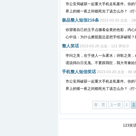
市公安局破获一起重大手机走私案件。你的
界上的猪一夜之间都死光了该怎么办？（打一
极品整人短信216条
2023-03-20 点击：18
你望着自己的玉手点缀着金黄的色彩，内心
心中说：为什么擦屁股总是把手纸弄破呢？那
整人笑话
2023-03-20 点击：121 评论:0
学问之美，在于使人一头雾水；诗歌之美，
谎说得白日见鬼。不要跟我狂，我大哥秦始皇
手机整人短信笑话
2023-03-20 点击：86 
市公安局破获一起重大手机走私案件。你的
界上的猪一夜之间都死光了该怎么办？（打一
首 页
上一页
1
2
123笑