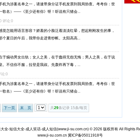
手机为涉案名单之一，请速带身分证手机发票到我局协查。考考你：世
歌名）——《至少还有你》呀！听说有只猪会...
0 评论:0
感觉怎能用语言形容？娇羞的小脸泛着淡淡红晕，想起刚刚发生的事，
个夏日的午后，我带你走进青纱帐。太阳高高...
在于煽动男女出轨；女人之美，在于蠢得无怨无悔；男人之美，在于说
。不信你不服，拉登是我叔。先轰炸再下毒，...
评论:0
手机为涉案名单之一，请速带身分证手机发票到我局协查。考考你：世
歌名）——《至少还有你》呀！听说有只猪会...
下一页
末 页
共
29
条记录 15条/每页
话大全-短信大全-成人笑话-成人短信(
www.ji-su.com.cn
) © 2026 版权所有 All Rights Re
www.ji-su.com.cn
冀ICP备05011918号