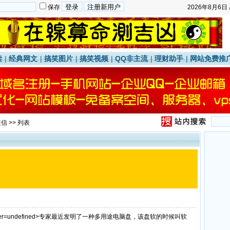
保存
2026年8月6日
读
|
经典网文
|
搞笑图片
|
搞笑视频
|
QQ非主流
|
理财助手
|
网站免费推
短信
>> 列表
Middle border=undefined>专家最近发明了一种多用途电脑盘，该盘软的时候叫软