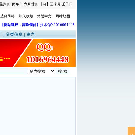
星期四
丙午年 六月廿四
【马】乙未月 壬子日
选择风格
加入收藏
繁體中文
网站地图
【
网站建设，高质低价
】技术QQ:1016964448
广
|
分类信息
|
留言