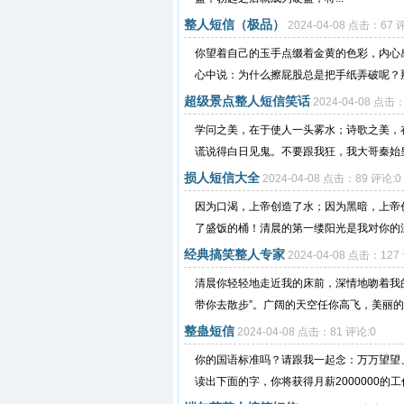
整人短信（极品）
2024-04-08 点击：67 
你望着自己的玉手点缀着金黄的色彩，内心
心中说：为什么擦屁股总是把手纸弄破呢？那
超级景点整人短信笑话
2024-04-08 点击
学问之美，在于使人一头雾水；诗歌之美，
谎说得白日见鬼。不要跟我狂，我大哥秦始皇
损人短信大全
2024-04-08 点击：89 评论:0
因为口渴，上帝创造了水；因为黑暗，上帝
了盛饭的桶！清晨的第一缕阳光是我对你的深
经典搞笑整人专家
2024-04-08 点击：127
清晨你轻轻地走近我的床前，深情地吻着我
带你去散步”。广阔的天空任你高飞，美丽的
整蛊短信
2024-04-08 点击：81 评论:0
你的国语标准吗？请跟我一起念：万万望望
读出下面的字，你将获得月薪2000000的