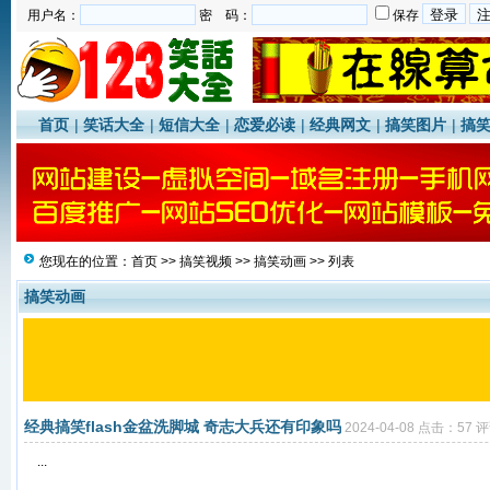
用户名：
密 码：
保存
首页
|
笑话大全
|
短信大全
|
恋爱必读
|
经典网文
|
搞笑图片
|
搞
您现在的位置：
首页
>>
搞笑视频
>>
搞笑动画
>> 列表
搞笑动画
经典搞笑flash金盆洗脚城 奇志大兵还有印象吗
2024-04-08 点击：57 评
...