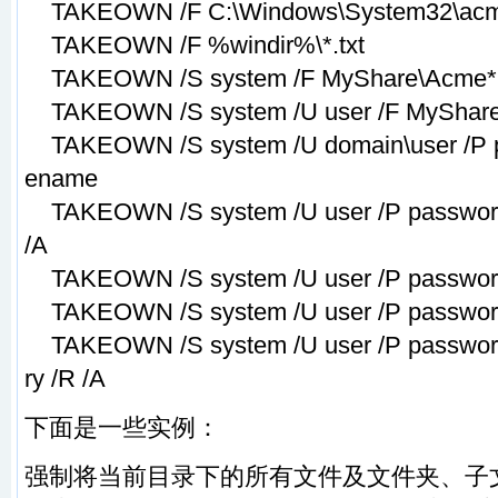
TAKEOWN /F C:\Windows\System32\acm
TAKEOWN /F %windir%\*.txt
TAKEOWN /S system /F MyShare\Acme*
TAKEOWN /S system /U user /F MyShare\
TAKEOWN /S system /U domain\user /P pas
ename
TAKEOWN /S system /U user /P password
/A
TAKEOWN /S system /U user /P password
TAKEOWN /S system /U user /P password
TAKEOWN /S system /U user /P password 
ry /R /A
下面是一些实例：
强制将当前目录下的所有文件及文件夹、子