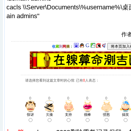
cacls \\Server\Documents\%username%\桌面 
ain admins"
作
收
藏
到
网
摘
：
请选择您看到这篇文章时的心情: 已有
0
人表态：
0
0
0
0
0
0
惊讶
欠揍
支持
很棒
愤怒
搞笑