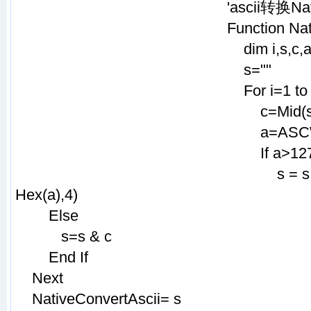
'ascii转换Nat
Function Nat
dim i,s,c,
s=""
For i=1 to 
c=Mid(str
a=ASCW
If a>127 
s = s & "
Hex(a),4)
Else
s=s & c
End If
Next
NativeConvertAscii= s