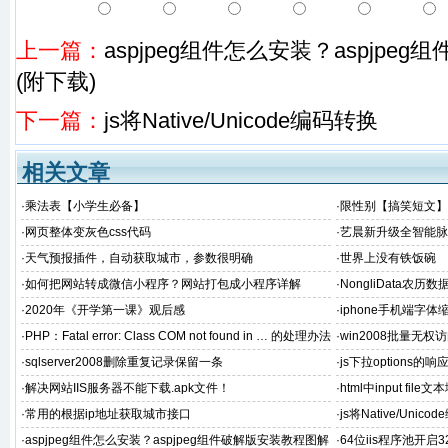
上一篇：
aspjpeg组件怎么安装？aspjpe
(附下载)
下一篇：
js将Native/Unicode编码转换
相关文章
·
乘法表【小学生必备】
·
限性别【搞笑短文】
·
网页整体变灰色css代码
·
艺晨新升级全智能脉
激活充电器 2023
·
天气预报插件，自动获取城市，参数很明确
·
世界上没有铁饭碗
·
如何把网站转成微信小程序？网站打包成小程序详解
·
NongliData农历数
·
2020年《开学第一课》观后感
·
iphone手机端字体
·
PHP：Fatal error: Class COM not found in … 的处理办法
·
win2008批量无权访
夹所有权
·
sqlserver2008删除重复记录保留一条
·
js下拉options的
·
解决网站IIS服务器不能下载.apk文件！
·
html中input file
·
常用的根据ip地址获取城市接口
·
js将Native/Unic
·
aspjpeg组件怎么安装？aspjpeg组件破解版安装教程图解
·
64位iis程序池开启