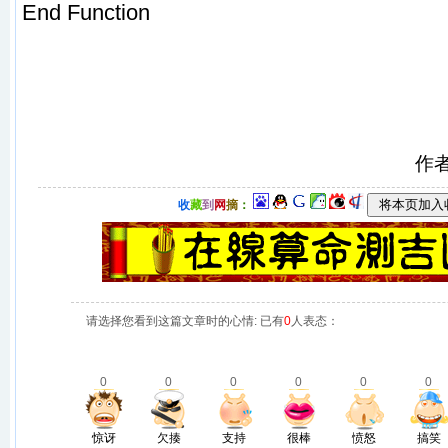
End Function
作
收
藏
到
网
摘
：
请选择您看到这篇文章时的心情: 已有
0
人表态：
0
0
0
0
0
0
惊讶
欠揍
支持
很棒
愤怒
搞笑