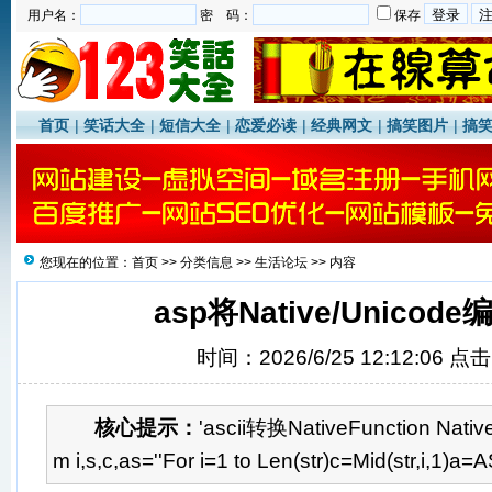
用户名：
密 码：
保存
首页
|
笑话大全
|
短信大全
|
恋爱必读
|
经典网文
|
搞笑图片
|
搞
您现在的位置：
首页
>>
分类信息
>>
生活论坛
>> 内容
asp将Native/Unicod
时间：2026/6/25 12:12:06 点
核心提示：
'ascii转换NativeFunction Native
m i,s,c,as=''For i=1 to Len(str)c=Mid(str,i,1)a=